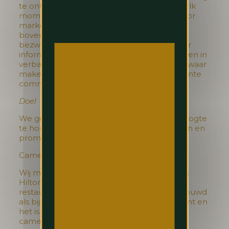
te ontvangen, kunt u uw toestemming op elk
moment intrekken. Als we uw gegevens voor
marketingdoeleinden verwerken, hebt u
bovendien het recht om op elk moment
bezwaar te maken (zie hieronder voor meer
informatie over uw mogelijkheden en rechten in
verband hiermee). U kunt bijvoorbeeld bezwaar
maken door de afmeldingslinks in de relevante
communicatie te gebruiken.
Doel
We gebruiken uw gegevens om u op de hoogte
te houden van onze diensten, evenementen en
promoties.
Camerabewaking
Wij maken gebruik van camerabewaking bij
Hilton Brussels Grand Place (inclusief het
restaurant). Camerabewaking wordt beschouwd
als bijzonder gevoelig vanuit privacy-oogpunt en
het is van groot belang dat elke
camerabewaking plaatsvindt in