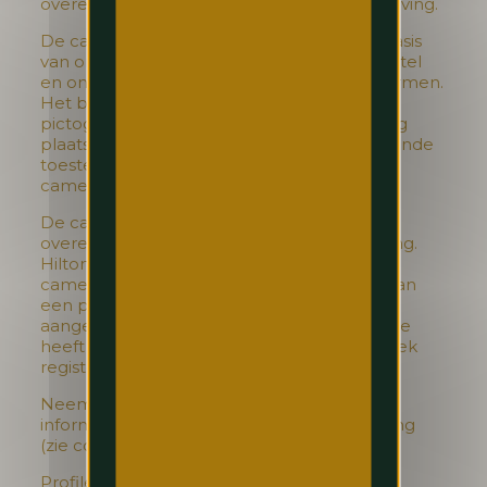
overeenstemming met de relevante wetgeving.
De camerabeelden worden verwerkt op basis
van ons gerechtvaardigd belang om ons hotel
en onze gasten te beveiligen en te beschermen.
Het betreden van een plaats waar een
pictogram aangeeft dat er camerabewaking
plaatsvindt, wordt beschouwd als voorafgaande
toestemming onder de Belgische
camerawetgeving.
De camerabeelden worden verwerkt in
overeenstemming met de camerawetgeving.
Hilton Brussels Grand Place heeft de
camerabewaking aangeduid door middel van
een pictogram, ze heeft de camera’s
aangegeven bij de bevoegde overheid en ze
heeft informatie opgenomen in een specifiek
register.
Neem contact met ons op indien u meer
informatie wenst over onze camerabewaking
(zie contactdetails hieronder).
Profilering (profiling)