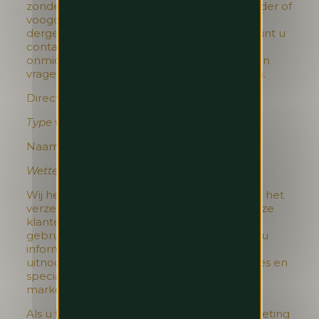
zonder relevante toestemming van een ouder of
voogd. Indien u meent dat wij per ongeluk
dergelijke informatie hebben verzameld, kunt u
contact met ons opnemen, zodat wij
onmiddellijk ouderlijke toestemming kunnen
vragen of de informatie kunnen verwijderen.
Direct marketing
Type van persoonsgegevens
Naam en e-mailadres.
Wettelijke basis voor de verwerking
Wij hebben een gerechtvaardigd belang bij het
verzenden van marketinginformatie aan onze
klanten. Wij kunnen uw persoonsgegevens
gebruiken om met u te communiceren en u
informatie te verstrekken (bijvoorbeeld
uitnodigingen voor evenementen, promoties en
speciale aanbiedingen en andere
marketinginformatie).
Als u toestemming hebt gegeven om marketing