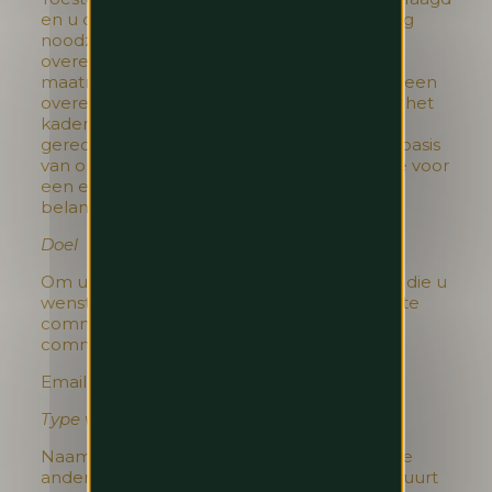
en u die hebt gegeven) of dat de verwerking
noodzakelijk is voor de uitvoering van een
overeenkomst waarbij u partij bent of om
maatregelen te nemen op uw verzoek om een
overeenkomst aan te gaan (bijvoorbeeld in het
kader van een reservering) of ons
gerechtvaardigd belang. Bij verwerking op basis
van ons gerechtvaardigd belang, zorgen we voor
een evenwicht tussen ons gerechtvaardigd
belang en uw rechten en vrijheden.
Doel
Om u de diensten en producten te leveren die u
wenst, en om onze diensten en producten te
commercialiseren en om met u te
communiceren.
Email
Type van persoonsgegevens
Naam, e-mailadres, telefoonnummer en alle
andere persoonsgegevens die u ons doorstuurt