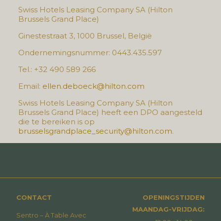
Swiss Hotels Leasing Company SA (Hilton
Brussels Grand Place)
Ginestestraat 3, 1000 Brussel, België
Ondernemingsnummer: 0443.435.597
Tel.: +32 490 589 266
Email:
ellen.deboeck@hilton.com
Swiss Hotels Leasing Company SA (Hilton
Brussels Grand Place) heeft een DPO aangesteld
die te bereiken is op
brusselsgrandplace_security@hilton.com
.
CONTACT
OPENINGSTIJDEN
MAANDAG-VRIJDAG:
Sentro – À Table Avec