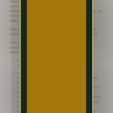
inkomstencentrumsysteem,
communicatiesysteem, loonsysteem,
kredietkaartsysteem, sleutelkaartsysteem, tv- en
IT-infrastructuur (internet enz.) en
videobewakingssysteem.
Wie zijn de ontvangers of de categorieën van
ontvangers die de persoonsgegevens krijgen?
Om u van dienst te zijn kunnen wij uw
persoonsgegevens en anonieme gegevens
delen met:
Hilton Worldwide Holdings Inc en haar
dochterondernemingen
andere ondernemingen (waaronder
ondernemingen binnen de Pandox-groep), zoals
dienstverleners, contractspartijen en
ondernemingen, waarmee wij samenwerken. Hun
gebruik van informatie is beperkt tot deze
doeleinden en onderworpen aan overeenkomsten
waardoor ze gebonden zijn aan vertrouwelijkheid.
Onze dienstverleners verzekeren ons dat alle
redelijke maatregelen worden getroffen om de