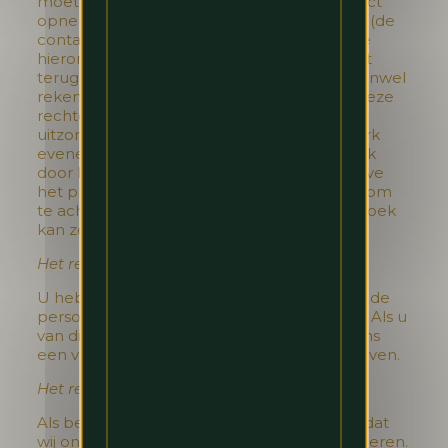
moet u uw verzoek opsturen naar, of contact
opnemen met, Hilton Brussels Grand Place (de
contactgegevens vindt u onderaan). Gelieve
hieronder een meer gedetailleerd overzicht
terug te vinden van uw rechten. Hou er evenwel
rekening mee dat aan de uitoefening van deze
rechten bepaalde voorwaarden of
uitzonderingen kunnen verbonden zijn. Merk
eveneens op dat uw persoonsgegevens ook
door Hilton verwerkt kunnen worden. Gelieve
het privacybeleid van Hilton te raadplegen om
te achterhalen op welke manier u een verzoek
kan zenden naar Hilton.
Het recht op inzage
U hebt het recht om inzage te verkrijgen in de
persoonsgegevens die wij van u verwerken. Als u
van dit recht gebruik wilt maken, stuurt u ons
een verzoek zoals hieronder wordt beschreven.
Het recht op correctie
Als betrokkene hebt u het recht te vragen dat
wij onjuiste persoonsgegevens over u corrigeren.