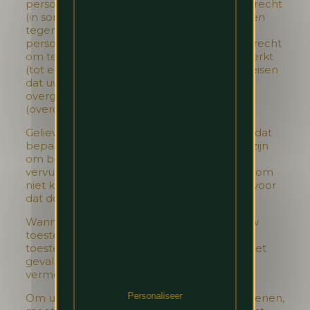
persoonsgegevens te laten corrigeren, het recht
(in sommige gevallen) om bezwaar te maken
tegen de verwerking en om te eisen dat
persoonsgegevens worden verwijderd, het recht
om te eisen dat hun verwerking wordt beperkt
(tot een welbepaald doel), en het recht te eisen
dat uw persoonsgegevens aan u worden
overgedragen op een IT-medium
(overdraagbaarheid van de gegevens).
Gelieve er echter rekening mee te houden dat
bepaalde persoonsgegevens noodzakelijk zijn
om bepaalde verplichtingen te kunnen
vervullen, zoals betalingsinformatie, en daarom
niet kunnen worden beperkt of verwijderd voor
dat doel.
Wanneer de verwerking gebaseerd is op uw
toestemming, hebt u ook het recht om uw
toestemming te herroepen. Wanneer dat het
geval is, wordt dit in de relevante rubrieken
vermeld als de wettelijke basis.
Personaliseer
Om uw rechten krachtens de AVG uit te oefenen,