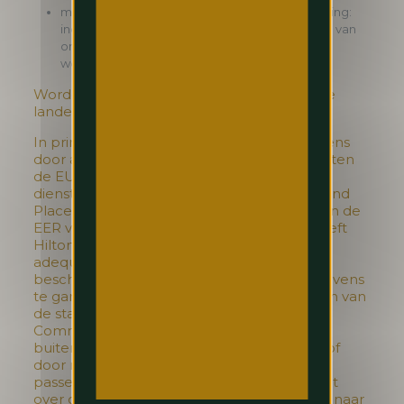
mogelijke latere verkrijgers van de onderneming:
indien een derde partij het geheel of een deel van
ons bedrijf zou overnemen, kan uw informatie
worden overgedragen aan deze overnemer.
Worden gegevens overgedragen aan derde
landen?
In principe geven wij geen persoonsgegevens
door aan een derde land (dit is een land buiten
de EU/EER). Het is evenwel mogelijk dat
dienstverleners, die voor Hilton Brussels Grand
Place werken, uw persoonsgegevens buiten de
EER verwerken. Wanneer dat gebeurt, streeft
Hilton Brussels Grand Place ernaar om een
adequaat en voldoende hoog
beschermingsniveau van uw persoonsgegevens
te garanderen (bijvoorbeeld door het sluiten van
de standaardbepalingen van de Europese
Commissie tussen de partijen die gegevens
buiten de EER verwerken – artikel 46 AVG) of
door middel van het invoeren van andere
passende waarborgen. Indien u vragen hebt
over overdracht van uw persoonsgegevens naar