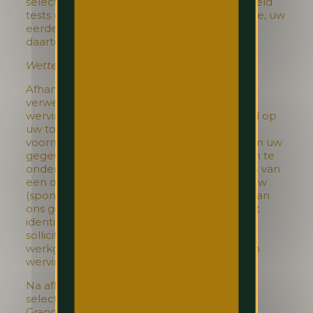
selectie- en wervingsbureaus, die bijvoorbeeld
tests uitvoeren in het kader van de sollicitatie, uw
eerdere werkgever, maar enkel als u ons
daartoe de toestemming heeft gegeven.
Wettelijke basis voor de verwerking
Afhankelijk van het individuele geval, is de
verwerking van uw persoonsgegevens voor
wervings- en selectiedoeleinden gebaseerd op
uw toestemming (bijvoorbeeld om uw
voormalige werkgever te contacteren of om uw
gegevens te delen, uw verzoek om stappen te
ondernemen voorafgaand aan het aangaan van
een overeenkomst, bijvoorbeeld als u ons uw
(spontane) sollicitatie verzendt of op basis van
ons gerechtvaardigd belang, waaronder het
identificeren, screenen en evalueren van
sollicitanten voor een potentiële
werkgelegenheid en het bijhouden van een
wervingsreserve.
Na afloop van de wervings- en
selectieprocedure bewaart Hilton Brussels
Grand Place uw gegevens in haar