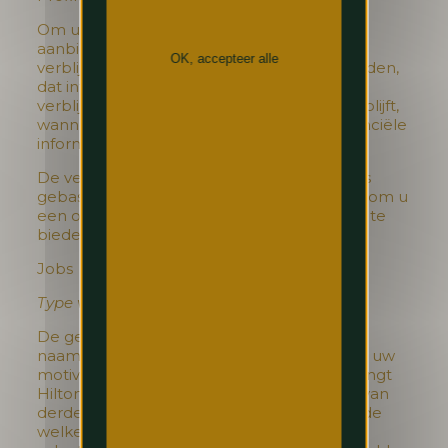
Om u een optimale service te kunnen
aanbieden telkens wanneer u in ons hotel
OK, accepteer alle
verblijft, kunnen wij een profiel van u bijhouden,
dat informatie kan bevatten over uw vorige
verblijven (zoals hoe vaak u in ons hotel verblijft,
wanneer u de laatste keer verbleef en financiële
informatie over uw vorige verblijven).
De verwerking van uw persoonsgegevens is
gebaseerd op ons gerechtvaardigd belang om u
een op maat gemaakte klantenservice aan te
bieden.
Jobs
Type van persoonsgegevens
De gegevens die u ons meedeelt, zoals uw
naam, telefoonnummer, e-mailadres, cv, en uw
motivatiebrief. In een aantal gevallen ontvangt
Hilton Brussels Grand Place ook gegevens van
derde partijen, zoals sociale netwerken via de
welke u solliciteert, bijvoorbeeld LinkedIn,