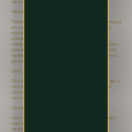
via e-mail.
Wettelijke basis voor de verwerking
Toestemming (wanneer wij die hebben gevraagd
en u die hebt gegeven) of dat de verwerking
noodzakelijk is voor de uitvoering van een
overeenkomst waarbij u partij bent of om
maatregelen te nemen op uw verzoek om een
overeenkomst aan te gaan (bijvoorbeeld in het
kader van een reservering) of op grond van ons
gerechtvaardigd belang.
Doel
Om u de diensten en producten te leveren die u
wenst en om onze diensten en producten te
commercialiseren en om met u te
communiceren.
Persoonsgegevens van kinderen
Voor zover wij weten, hebben wij geen contact
met kinderen jonger dan 18 jaar, noch
verzamelen wij persoonsgegevens van hen