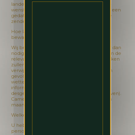
landen buiten de EER, of indien u een kopie
wenst te verkrijgen van documenten, kan u een
gedateerd en ondertekend verzoek hiertoe
zenden naar Hilton Brussel Grand Place.
Hoe lang blijven de persoonsgegevens
bewaard?
Wij bewaren persoonsgegevens niet langer dan
nodig is, rekening houdend met het doel van de
relevante verwerking. Onze verantwoordelijken
zullen verzekeren dat procedures voor de
verwijdering van persoonsgegevens worden
gevolgd (gelieve te noteren dat sommige
wetten vereisen dat bepaalde types van
informatie gedurende een welbepaalde,
desgevallend langere, periode bewaard blijven).
Camerabeelden houden we in principe één
maand bij.
Welke rechten hebt u als betrokkene?
U hebt het recht op toegang tot uw
persoonsgegevens, het recht om uw