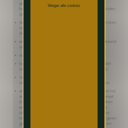
gegevens die zij namens ons bijhouden, te
Weiger alle cookies
beschermen, ook al kunnen geen garanties worden
geboden rond gegevensbeveiliging,
derde partijen die als gegevensverwerkers diensten
verlenen aan ons (bijvoorbeeld marketing
dienstverleners of IT-dienstverleners),
andere ondernemingen van de groep (bijvoorbeeld
om reserveringen te vergemakkelijken),
advocaten of adviseurs van de Pandox-groep,
bevoegde autoriteiten (bijvoorbeeld in het kader
van onze verplichting om gasten te registreren),
vertrouwde partners om u relevante
reclameaanbiedingen of diensten aan te bieden,
analyseondernemingen kunnen toegang krijgen tot
anonieme gegevens (zoals uw IP adres of apparaat
ID) om ons te helpen begrijpen hoe onze diensten
worden gebruikt. Zij gebruiken deze gegevens
uitsluitend namens ons. Zij delen deze gegevens
niet, tenzij in geaggregeerde vorm; er worden geen
gegevens van individuele gebruikers gedeeld, en