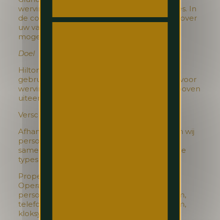
wervingsreserve voor toekomstige vacatures. In
de communicatie waarin wij u de beslissing over
uw vacature meedelen, bieden wij u de
mogelijkheid om u daartegen te verzetten.
Doel
Hilton Brussels Grand Place verzamelt en
gebruikt uw persoonsgegevens uitsluitend voor
wervings- en selectiedoeleinden zoals hierboven
uiteengezet.
Verschillende soorten systemen
Afhankelijk van de omstandigheden kunnen wij
persoonsgegevens verwerken in, of in
samenhang met, onder andere, de volgende
types van systemen:
Property Management-systeem, Property
Operation-systeem, systeem voor
personeelsregistratie, productiviteitssysteem,
telefoniesysteem, boekhoudkundig systeem,
kloksysteem, Yield Management-systeem,